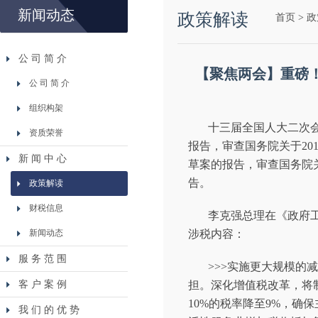
新闻动态
政策解读
首页
>
政
公 司 简 介
【聚焦两会】重磅
公 司 简 介
组织构架
十三届全国人大二次
资质荣誉
报告，审查国务院关于20
新 闻 中 心
草案的报告，审查国务院关
告。
政策解读
财税信息
李克强总理在《政府工
新闻动态
涉税内容：
服 务 范 围
>>>实施更大规模的
客 户 案 例
担。深化增值税改革，将制
10%的税率降至9%，确
我 们 的 优 势