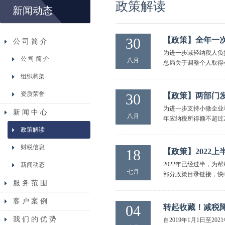
政策解读
新闻动态
30
【政策】全年一次
公 司 简 介
为进一步减轻纳税人负
公 司 简 介
八月
总局关于调整个人取得全
组织构架
资质荣誉
30
【政策】两部门
为进一步支持小微企业和
新 闻 中 心
八月
年应纳税所得额不超过2
政策解读
财税信息
18
【政策】2022
2022年已经过半，
新闻动态
七月
部分政策目录链接，快收
服 务 范 围
客 户 案 例
04
转起收藏！减税
我 们 的 优 势
自2019年1月1日至2