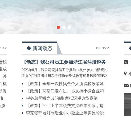
re>>
◆ 新闻动态
more>>
册税
【动态】我公司员工参加浙江省注册税务
准成
师协会业务培训！
2023年8月，我公司安排员工分批前往杭州参加由浙税协
主办的“浙江省注册税务师协会继续教育税务风险管理及
、涉
稽查专题培训班”及“涉税助理人员培训班”。
>>>
介机
【政策】全年一次性奖金个人所得税政策延
以质
续实施至2027年12月31日
【政策】两部门发布进一步支持小微企业和
独
个体工商户发展有关税费政策
税务总局曝光5起骗取留抵退税典型案例
品质
【政策】2022上半年税费支持政策汇编，请
查收！
李克强部署对制造业中小微企业等实施阶段
性税收缓缴措施