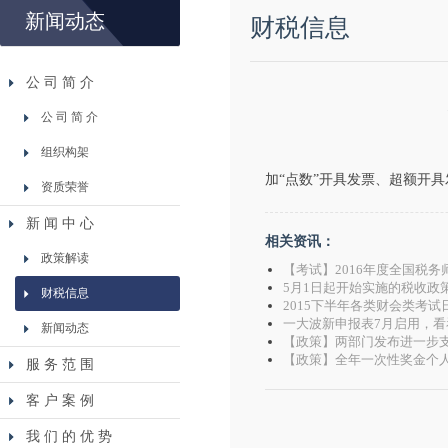
新闻动态
财税信息
公 司 简 介
公 司 简 介
组织构架
加“点数”开具发票、超额开具
资质荣誉
新 闻 中 心
相关资讯：
政策解读
【考试】2016年度全国税务
5月1日起开始实施的税收政
财税信息
2015下半年各类财会类考试
一大波新申报表7月启用，看
新闻动态
【政策】两部门发布进一步
【政策】全年一次性奖金个人所
服 务 范 围
客 户 案 例
我 们 的 优 势