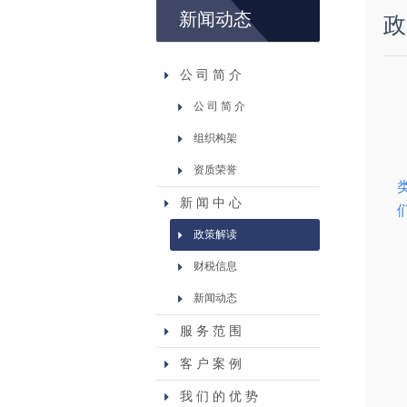
新闻动态
政
公 司 简 介
公 司 简 介
组织构架
资质荣誉
新 闻 中 心
政策解读
财税信息
新闻动态
服 务 范 围
客 户 案 例
我 们 的 优 势